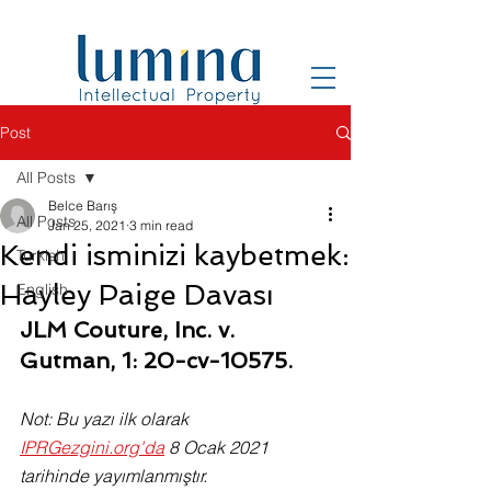
Post
All Posts
Belce Barış
All Posts
Jan 25, 2021
3 min read
Kendi isminizi kaybetmek:
Turkish
Hayley Paige Davası
English
JLM Couture, Inc. v. 
Gutman, 1: 20-cv-10575.
Not: Bu yazı ilk olarak 
IPRGezgini.org'da
 8 Ocak 2021 
tarihinde yayımlanmıştır.