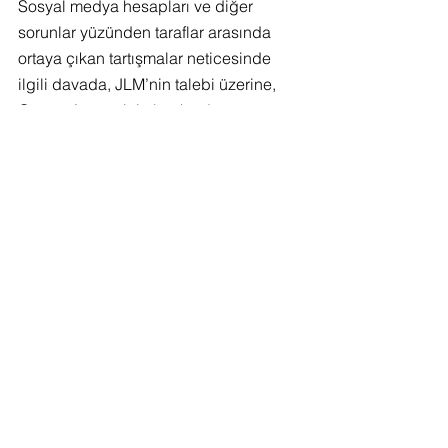
Sosyal medya hesapları ve diğer 
sorunlar yüzünden taraflar arasında 
ortaya çıkan tartışmalar neticesinde 
ilgili davada, JLM’nin talebi üzerine, 
Gutman’ın geçici olarak adını 
kullanmasını veya Hayley Paige adını 
içerir sosyal medya hesaplarından 
herhangi birine erişmesini yasaklamak 
için geçici bir sınırlama emri getirildi.
Gutman, Instagram üzerinden yaptığı 
video paylaşımında, neler olup bittiğini 
başkalarının da öğrenebilmesi 
amacıyla hayranlarından bu videosunu 
diğer insanlarla da paylaşmalarını 
istedi. Tasarımcı ayrıca gelecekteki 
planları hakkında daha fazla 