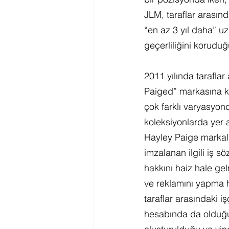
JLM, taraflar arasın
“en az 3 yıl daha” u
geçerliliğini koruduğ
2011 yılında taraflar
Paiged” markasına ka
çok farklı varyasyond
koleksiyonlarda yer 
Hayley Paige markalı 
imzalanan ilgili iş 
hakkını haiz hale gel
ve reklamını yapma h
taraflar arasındaki işç
hesabında da olduğu 