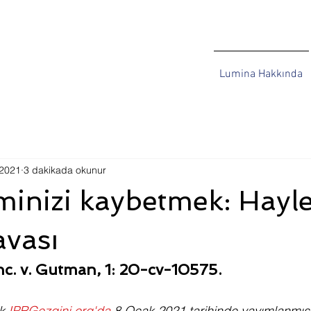
Lumina Hakkında
 2021
3 dakikada okunur
minizi kaybetmek: Hayl
avası
c. v. Gutman, 1: 20-cv-10575.
k 
IPRGezgini.org'da
 8 Ocak 2021 tarihinde yayımlanmıştı