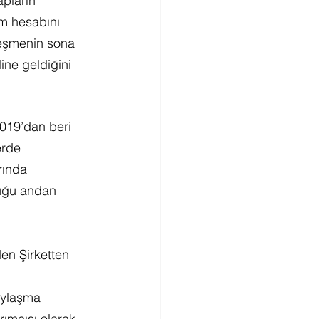
pların 
am hesabını 
eşmenin sona 
ine geldiğini 
019’dan beri 
erde 
rında 
duğu andan 
den Şirketten 
paylaşma 
rımcısı olarak 