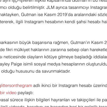
e aynı işçi-işveren ilişkisi kapsamında Gutman’ın bu hesa
cı olduğu belirtilmiştir. JLM ayrıca tasarımcıyı Instagr
aktayken, Gutman ise Kasım 2019’da aralarındaki sözl
ererek, ilgili Instagram hesabının kendi şahsi hesabı hal
arkasının büyük başarısına rağmen, Gutman’ın Kasım 2
e fikri mülkiyet haklarının zararına sebep olan hareketl
neticesinde olayların kötüye gitmeye başladığı iddiala
ayley Paige isimli sosyal medya hesaplarının oluşturul
it olduğu hususunu da savunmaktadır.
glittersonthegram
 adlı ikinci bir Instagram hesabı üzerin
bir video
 paylaştı:
asal sürece ilişkin bilgileri hayranları ve takipçileri ile 
ilgili videoda, hesabını en başından beri bir gelinlik tasa