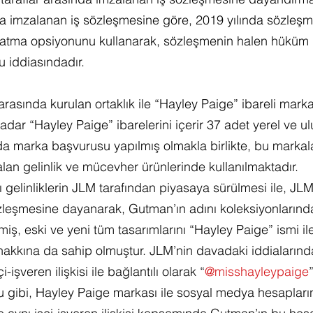
da imzalanan iş sözleşmesine göre, 2019 yılında sözleşm
zatma opsiyonunu kullanarak, sözleşmenin halen hüküm if
u iddiasındadır.
 arasında kurulan ortaklık ile “Hayley Paige” ibareli mar
dar “Hayley Paige” ibarelerini içerir 37 adet yerel ve ul
a marka başvurusu yapılmış olmakla birlikte, bu markalar 
alan gelinlik ve mücevher ürünlerinde kullanılmaktadır.
gelinliklerin JLM tarafından piyasaya sürülmesi ile, JLM
sözleşmesine dayanarak, Gutman’ın adını koleksiyonlarınd
miş, eski ve yeni tüm tasarımlarını “Hayley Paige” ismi i
akkına da sahip olmuştur. JLM’nin davadaki iddialarınd
i-işveren ilişkisi ile bağlantılı olarak “
@misshayleypaige
gibi, Hayley Paige markası ile sosyal medya hesapların