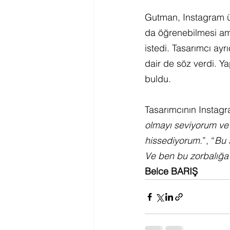
Gutman, Instagram üz
da öğrenebilmesi ama
istedi. Tasarımcı ay
dair de söz verdi. Ya
buldu.
Tasarımcının Instagr
olmayı seviyorum ve
hissediyorum.
”, “
Bu 
Ve ben bu zorbalığ
Belce BARIŞ