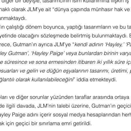
diğer bir deyişle, tasarımcının isim kullanımına ilişkin iş 
klı olarak JLM’ye ait “dünya çapında münhasır hak ve l
anmaktaydı.
n çalıştığı dönem boyunca, yaptığı tasarımların ve bu ta
yetinde olacağını sözleşmede belirtmiş bulunmaktaydı. 
sürece, Gutman’ın ayrıca JLM’ye “
kendi adının ‘Hayley,’ ‘P
ley Gutman’, ‘Hayley Paige’ veya bunlardan birinin var
 süresince ve sona ermesinden itibaren iki yıllık süre iç
sesuarları ve gelin ve düğün eşyalarının tasarımı, üretimi
ğlantılı olarak kullanılabileceğini
” iddia etmekteydi.
rı ve diğer sorunlar yüzünden taraflar arasında ortaya 
de ilgili davada, JLM’nin talebi üzerine, Gutman’ın geçici
yley Paige adını içerir sosyal medya hesaplarından herh
 için geçici bir sınırlama emri getirildi.