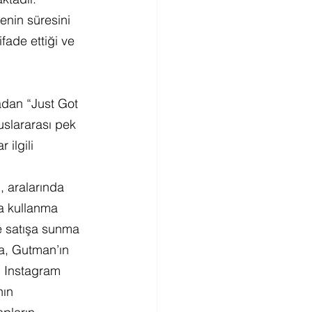
enin süresini 
ade ettiği ve 
kadan “Just Got 
uslararası pek 
ilgili 
, aralarında 
a kullanma 
le satışa sunma 
a, Gutman’ın 
” Instagram 
ın 