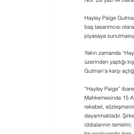
Hayley Paige Gutman
baş tasarımcısı olara
piyasaya sunulmasıyl
Yakın zamanda “Hayl
üzerinden yaptığı kiş
Gutman’a karşı açtığ
“Hayley Paige” ibare
Mahkemesinde 15 Aral
rekabet, sözleşmenin 
dayanmaktadır. Şirke
iddialarının temelin
bir pozisyonda iken,