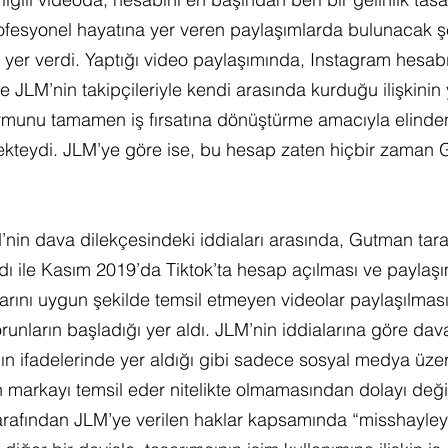
fesyonel hayatına yer veren paylaşımlarda bulunacak ş
ne yer verdi. Yaptığı video paylaşımında, Instagram hesab
 ve JLM’nin takipçileriyle kendi arasında kurduğu ilişkinin 
rmunu tamamen iş fırsatına dönüştürme amacıyla elinde
tmekteydi. JLM’ye göre ise, bu hesap zaten hiçbir zaman 
’nin dava dilekçesindeki iddiaları arasında, Gutman tara
ı ile Kasım 2019’da Tiktok’ta hesap açılması ve paylaşı
rını uygun şekilde temsil etmeyen videolar paylaşılması
orunların başladığı yer aldı. JLM’nin iddialarına göre da
n ifadelerinde yer aldığı gibi sadece sosyal medya üze
n markayı temsil eder nitelikte olmamasından dolayı değil
afından JLM’ye verilen haklar kapsamında “misshayley