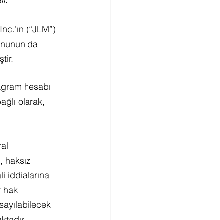
nc.’ın (“JLM”) 
yonunun da 
tir.
agram hesabı 
ağlı olarak, 
al 
, haksız 
i iddialarına 
 hak 
sayılabilecek 
ktadır.