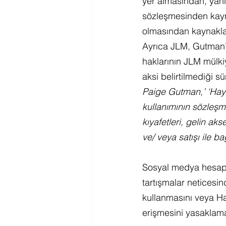
yer almasından, yani 
sözleşmesinden kayna
olmasından kaynakl
Ayrıca JLM, Gutman’ı
haklarının JLM mülki
aksi belirtilmediği 
Paige Gutman,’ ‘Hay
kullanımının sözleşme
kıyafetleri, gelin ak
ve/ veya satışı ile ba
Sosyal medya hesapla
tartışmalar neticesin
kullanmasını veya Ha
erişmesini yasaklamak