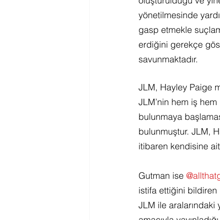
oluşturulduğu ve yin
yönetilmesinde yardım
gasp etmekle suçlam
erdiğini gerekçe göst
savunmaktadır.
JLM, Hayley Paige m
JLM’nin hem iş hem d
bulunmaya başlaması 
bulunmuştur. JLM, H
itibaren kendisine a
Gutman ise 
@allthat
istifa ettiğini bildiren 
JLM ile aralarındaki y
amacıyla yayınladığı 