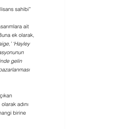
isans sahibi” 
sarımlara ait 
Buna ek olarak, 
aige,’ ‘Hayley 
yasyonunun 
inde gelin 
, pazarlanması 
çıkan 
 olarak adını 
angi birine 