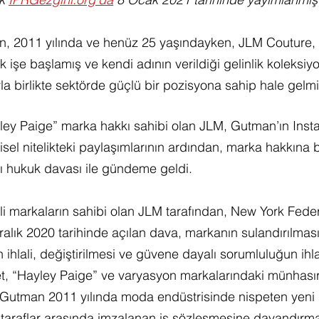
, 2011 yılında ve henüz 25 yaşındayken, JLM Couture, I
k işe başlamış ve kendi adının verildiği gelinlik koleksi
a birlikte sektörde güçlü bir pozisyona sahip hale gelmiş
ey Paige” marka hakkı sahibi olan JLM, Gutman’ın Inst
isel nitelikteki paylaşımlarının ardından, marka hakkına b
ı hukuk davası ile gündeme geldi.
li markaların sahibi olan JLM tarafından, New York Feder
ık 2020 tarihinde açılan dava, markanın sulandırılması
ihlali, değiştirilmesi ve güvene dayalı sorumluluğun ihlal
t, “Hayley Paige” ve varyasyon markalarındaki münhasır
i, Gutman 2011 yılında moda endüstrisinde nispeten yeni 
 taraflar arasında imzalanan iş sözleşmesine dayandırma