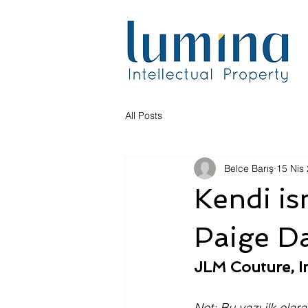
All Posts
Belce Barış
15 Nis
Kendi is
Paige D
JLM Couture, In
Not: Bu yazı ilk olara