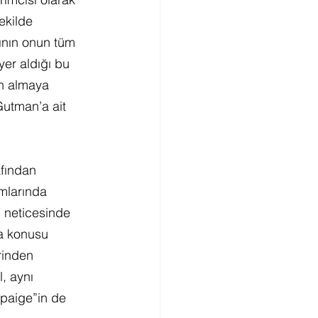
ekilde 
ının onun tüm 
yer aldığı bu 
n almaya 
Gutman’a ait 
fından 
mlarında 
 neticesinde 
va konusu 
rinden 
, aynı 
paige”in de 