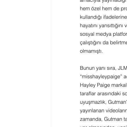
hem özel hem de pro
kullandığı ifadeleri
hayatını yansıttığını
sosyal medya platfo
çalıştığını da belir
olmamıştı.
Bunun yanı sıra, JLM
“misshayleypaige” ad
Hayley Paige markala
taraflar arasındaki s
uyuşmazlık, Gutman’ı
yayınlanan videoları
zamanda, Gutman tar