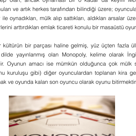
ulan ve artık herkes tarafından bilindiği üzere; oyuncula
ile oynadıkları, mülk alıp sattıkları, aldıkları arsalar üze
rlerini arttırdıkları emlak ticareti konulu bir masaüstü oyu
ültürün bir parçası haline gelmiş, yüz üçten fazla ülk
dilde yayınlanmış olan Monopoly, kelime olarak İngi
ir. Oyunun amacı ise mümkün olduğunca çok mülk sat
mu kuruluşu gibi) diğer oyunculardan toplanan kira gelirl
mak ve oyunda kalan son oyuncu olarak oyunu bitirmektir