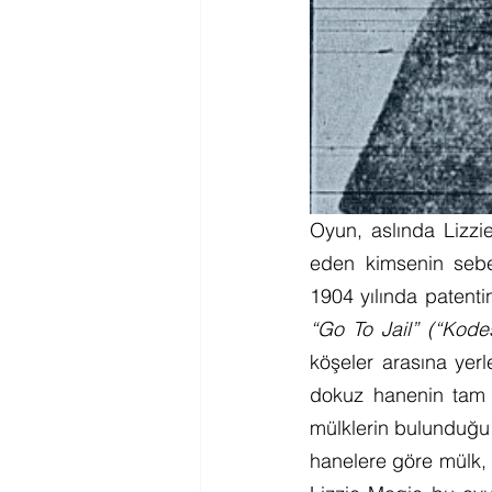
Oyun, aslında Lizzie
eden kimsenin sebep
“Go To Jail” (“Kode
köşeler arasına yer
dokuz hanenin tam o
mülklerin bulunduğu
hanelere göre mülk, k