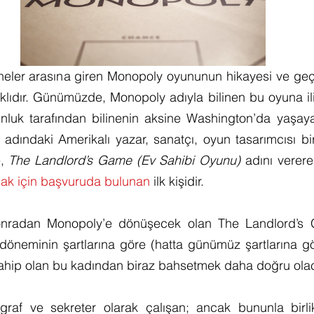
neler arasına giren Monopoly oyununun hikayesi ve geçm
lıdır. Günümüzde, Monopoly adıyla bilinen bu oyuna ilişk
unluk tarafından bilinenin aksine Washington’da yaşay
 adındaki Amerikalı yazar, sanatçı, oyun tasarımcısı bir
, 
The Landlord’s Game (Ev Sahibi Oyunu)
 adını verere
mak için başvuruda bulunan
 ilk kişidir.
sonradan Monopoly’e dönüşecek olan The Landlord’s 
döneminin şartlarına göre (hatta günümüz şartlarına gö
e sahip olan bu kadından biraz bahsetmek daha doğru olac
graf ve sekreter olarak çalışan; ancak bununla birlikt