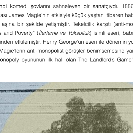
ndi komedi şovlarını sahneleyen bir sanatçıydı. 1886
sı James Magie’nin etkisiyle küçük yaştan itibaren haber
aşina bir şekilde yetişmiştir. Tekelcilik karşıtı (anti-m
 and Poverty” (
İlerleme ve Yoksulluk
) isimli eseri, ba
inden etkilemiştir. Henry George’un eseri ile dönemin yo
i, Magie’lerin anti-monopolist görüşler benimsemesine ya
 Monopoly oyununun ilk hali olan The Landlord’s Game’i