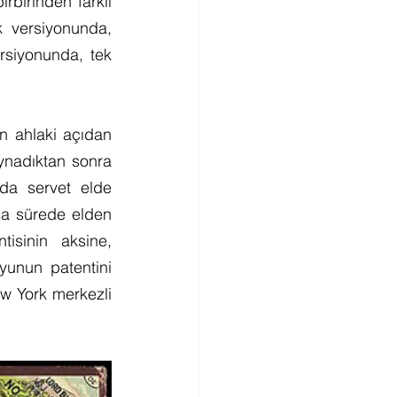
birinden farklı 
k versiyonunda, 
rsiyonunda, tek 
n ahlaki açıdan 
nadıktan sonra 
da servet elde 
sa sürede elden 
isinin aksine, 
unun patentini 
 York merkezli 