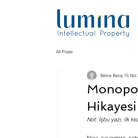
All Posts
Belce Barış
15 Nis
Monopol
Hikayesi
Not: İşbu yazı, ilk k
Nice kavgalara seb