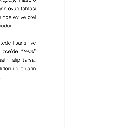
rın oyun tahtası 
rinde ev ve otel 
nudur.
ede lisanslı ve 
lizce’de “
tekel
” 
ın alıp (arsa, 
eri ile onların 
.