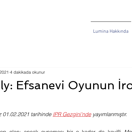
Lumina Hakkında
 2021
4 dakikada okunur
y: Efsanevi Oyunun İr
ez 01.02.2021 tarihinde 
IPR Gezgini'nde
 yayımlanmıştır.
ep olan; ancak oynaması bir o kadar da keyifli
 Mo