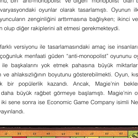
u, biri “anti-monopolist” ve diğeri “monopolist” olan bir
i varyasyondaki oyunlar olarak tasarlamıştı. Oyunun il
ncuların zenginliğini arttırmasına bağlıyken; ikinci ve
 olup diğer rakiplerini alt etmesi gerekmekteydi.
farklı versiyonu ile tasarlamasındaki amaç ise insanları
çoğunluk menfaati güden “anti-monopolist” oyununu oy
 ile başkalarını yok etmek pahasına büyük miktarlar
 ve ahlaksızlığının boyutunu gösterebilmekti. Oyun, kı
k bir popülerlik kazandı. Ancak, Magie’nin beklent
 daha büyük rağbet görmeye başlamıştı. Magie’nin oy
 iki sene sonra ise Economic Game Company isimli New
yayınlandı.