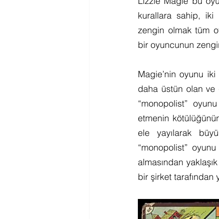
Lizzie Magie bu oyun
kurallara sahip, ik
zengin olmak tüm oyu
bir oyuncunun zengin
Magie’nin oyunu iki 
daha üstün olan ve 
“monopolist” oyunu
etmenin kötülüğünün
ele yayılarak büyü
“monopolist” oyunu
almasından yaklaşık
bir şirket tarafından 