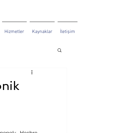
Hizmetler
Kaynaklar
İletişim
onik
nopoly
, Hasbro 