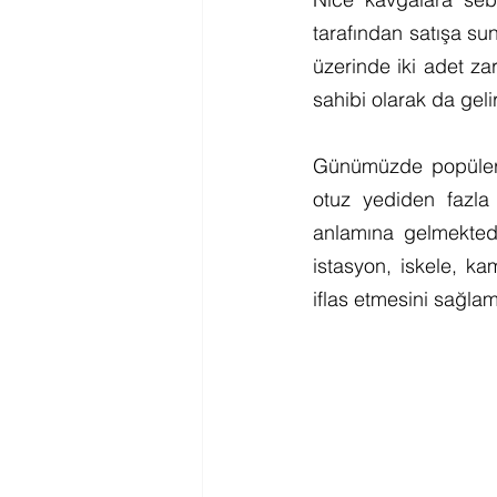
tarafından satışa sun
üzerinde iki adet zar 
sahibi olarak da geli
Günümüzde popüler k
otuz yediden fazla 
anlamına gelmekted
istasyon, iskele, ka
iflas etmesini sağla