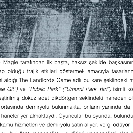
 Magie tarafından ilk başta, haksız şekilde başkasının
 olduğu trajik etkileri göstermek amacıyla tasarlanmış
se Git”)
 ve 
“Public Park” (“Umumi Park Yeri”) 
isimli k
leştirilmiş dokuz adet dikdörtgen şeklindeki haneden o
rtasında demiryolu bulunmakta, onların yanında da kira
 haneler yer almaktaydı. Oyuncular bu oyunda, bulunduk
amu hizmetleri ve demiryolu satın alıyor, vergi ödüyor, ki