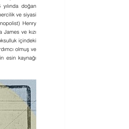
 yılında doğan 
cilik ve siyasi 
onopolist) Henry 
ba James ve kızı 
ksulluk içindeki 
rdımcı olmuş ve 
n esin kaynağı 