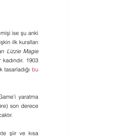
işi ise şu anki 
in ilk kuralları 
an 
Lizzie Magie
 kadındır. 1903 
k tasarladığı 
bu 
Game’i yaratma 
re) son derece 
aktır.
e şiir ve kısa 