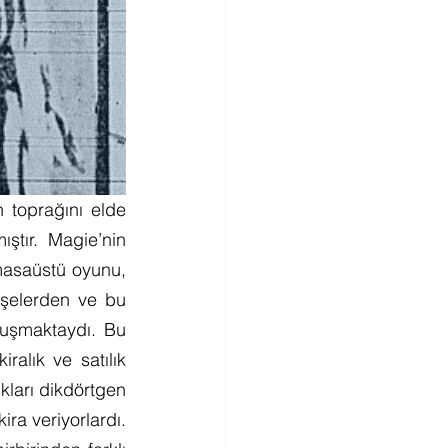
 toprağını elde 
tır. Magie’nin 
1904 yılında patentini aldığı The Landlord’s Game adlı bu kare şeklindeki masaüstü oyunu, 
öşelerden ve bu 
luşmaktaydı. Bu 
lık ve satılık 
ları dikdörtgen 
ra veriyorlardı. 